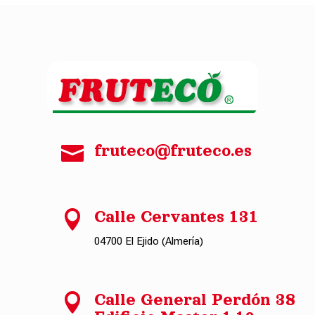

fruteco@fruteco.es

Calle Cervantes 131
04700 El Ejido (Almería)

Calle General Perdón 38