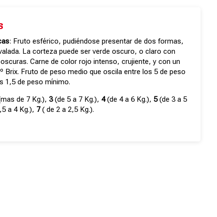
s
cas
: Fruto esférico, pudiéndose presentar de dos formas,
valada. La corteza puede ser verde oscuro, o claro con
oscuras. Carne de color rojo intenso, crujiente, y con un
 Brix. Fruto de peso medio que oscila entre los 5 de peso
s 1,5 de peso mínimo.
mas de 7 Kg.),
3
(de 5 a 7 Kg.),
4
(de 4 a 6 Kg.),
5
(de 3 a 5
,5 a 4 Kg.),
7
( de 2 a 2,5 Kg.).