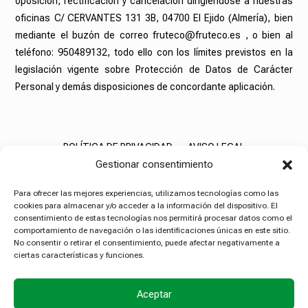
oposición, rectificación y cancelación dirigiéndose a nuestras
oficinas C/ CERVANTES 131 3B, 04700 El Ejido (Almería), bien
mediante el buzón de correo fruteco@fruteco.es , o bien al
teléfono: 950489132, todo ello con los límites previstos en la
legislación vigente sobre Protección de Datos de Carácter
Personal y demás disposiciones de concordante aplicación.
POLÍTICA DE PRIVACIDAD
AVISO LEGAL
Gestionar consentimiento
POLÍTICA DE COOKIES
Para ofrecer las mejores experiencias, utilizamos tecnologías como las
cookies para almacenar y/o acceder a la información del dispositivo. El
consentimiento de estas tecnologías nos permitirá procesar datos como el
comportamiento de navegación o las identificaciones únicas en este sitio.
No consentir o retirar el consentimiento, puede afectar negativamente a
ciertas características y funciones.
Aceptar