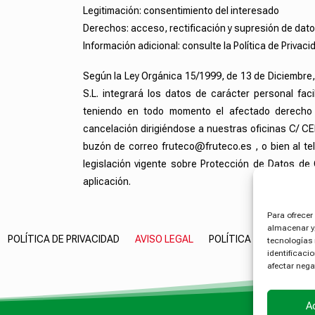
Legitimación: consentimiento del interesado
Derechos: acceso, rectificación y supresión de dat
Información adicional: consulte la Política de Privaci
Según la Ley Orgánica 15/1999, de 13 de Diciembre
S.L. integrará los datos de carácter personal fac
teniendo en todo momento el afectado derecho 
cancelación dirigiéndose a nuestras oficinas C/ CE
buzón de correo fruteco@fruteco.es , o bien al tel
legislación vigente sobre Protección de Datos d
aplicación.
Para ofrecer
almacenar y/
POLÍTICA DE PRIVACIDAD
AVISO LEGAL
POLÍTICA DE COOKIES
tecnologías
identificaci
afectar nega
A