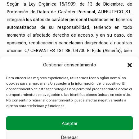
Según la Ley Orgánica 15/1999, de 13 de Diciembre, de
Protección de Datos de Carácter Personal, ALIFRUTECO S.L.
integrará los datos de carácter personal facilitados en ficheros
automatizados de su responsabilidad, teniendo en todo
momento el afectado derecho de acceso, y en su caso, de
oposición, rectificación y cancelación dirigiéndose a nuestras
oficinas C/ CERVANTES 131 3B, 04700 El Ejido (Almería), bien
mediante el buzón de correo fruteco@fruteco.es , o bien al
Gestionar consentimiento
teléfono: 950489132, todo ello con los límites previstos en la
legislación vigente sobre Protección de Datos de Carácter
Para ofrecer las mejores experiencias, utilizamos tecnologías como las
Personal y demás disposiciones de concordante aplicación.
cookies para almacenar y/o acceder a la información del dispositivo. El
consentimiento de estas tecnologías nos permitirá procesar datos como el
comportamiento de navegación o las identificaciones únicas en este sitio.
No consentir o retirar el consentimiento, puede afectar negativamente a
ciertas características y funciones.
POLÍTICA DE PRIVACIDAD
AVISO LEGAL
POLÍTICA DE COOKIES
Aceptar
Denegar