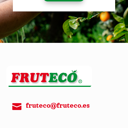

fruteco@fruteco.es