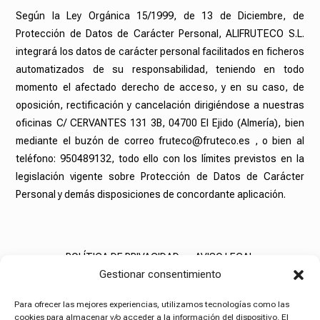
Según la Ley Orgánica 15/1999, de 13 de Diciembre, de
Protección de Datos de Carácter Personal, ALIFRUTECO S.L.
integrará los datos de carácter personal facilitados en ficheros
automatizados de su responsabilidad, teniendo en todo
momento el afectado derecho de acceso, y en su caso, de
oposición, rectificación y cancelación dirigiéndose a nuestras
oficinas C/ CERVANTES 131 3B, 04700 El Ejido (Almería), bien
mediante el buzón de correo fruteco@fruteco.es , o bien al
teléfono: 950489132, todo ello con los límites previstos en la
legislación vigente sobre Protección de Datos de Carácter
Personal y demás disposiciones de concordante aplicación.
POLÍTICA DE PRIVACIDAD
AVISO LEGAL
Gestionar consentimiento
POLÍTICA DE COOKIES
Para ofrecer las mejores experiencias, utilizamos tecnologías como las
cookies para almacenar y/o acceder a la información del dispositivo. El